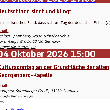
Deutschland singt und klingt
in musikalisches Band, dass sich am Tag der deutschen Einheit [...
etails
chloss Spremberg/Grodk,
Schloßbezirk 3
premberg / Grodk
,
03130
Germany
oogle Karte anzeigen
04
Oktober
2026
15:00
Kultursonntag an der Grundfläche der alten
Georgenberg-Kapelle
etails
tadtpark,
Spremberg / Grodk
,
03130
Germany
oogle Karte anzeigen
Toggle
Navigation
Startseite