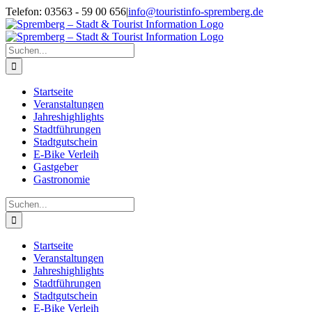
Zum
Telefon: 03563 - 59 00 656
|
info@touristinfo-spremberg.de
Inhalt
Facebook
Instagram
springen
Suche
nach:
Startseite
Veranstaltungen
Jahreshighlights
Stadtführungen
Stadtgutschein
E-Bike Verleih
Gastgeber
Gastronomie
Suche
nach:
Startseite
Veranstaltungen
Jahreshighlights
Stadtführungen
Stadtgutschein
E-Bike Verleih