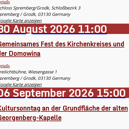
etails
chloss Spremberg/Grodk,
Schloßbezirk 3
premberg / Grodk
,
03130
Germany
oogle Karte anzeigen
30
August
2026
11:00
Gemeinsames Fest des Kirchenkreises und
der Domowina
etails
reilichtbühne,
Wiesengasse 1
premberg / Grodk
,
03130
Germany
oogle Karte anzeigen
06
September
2026
15:00
Kultursonntag an der Grundfläche der alten
Georgenberg-Kapelle