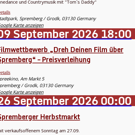
inedance und Countrymusik mit "Tom`s Daddy"
etails
tadtpark,
Spremberg / Grodk
,
03130
Germany
oogle Karte anzeigen
09
September
2026
18:00
Filmwettbewerb „Dreh Deinen Film über
Spremberg“ – Preisverleihung
etails
preekino,
Am Markt 5
premberg / Grodk
,
03130
Germany
oogle Karte anzeigen
26
September
2026
00:00
Spremberger Herbstmarkt
it verkaufsoffenem Sonntag am 27.09.