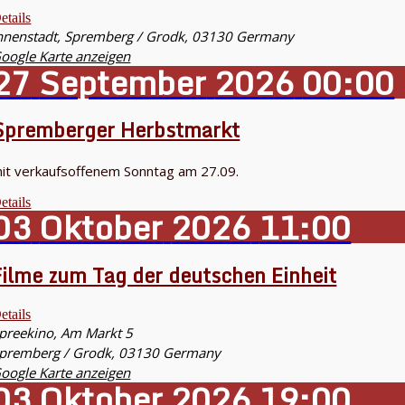
etails
nnenstadt,
Spremberg / Grodk
,
03130
Germany
oogle Karte anzeigen
27
September
2026
00:00
Spremberger Herbstmarkt
it verkaufsoffenem Sonntag am 27.09.
etails
03
Oktober
2026
11:00
Filme zum Tag der deutschen Einheit
etails
preekino,
Am Markt 5
premberg / Grodk
,
03130
Germany
oogle Karte anzeigen
03
Oktober
2026
19:00