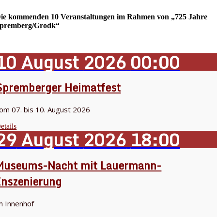
ie kommenden 10 Veranstaltungen im Rahmen von „725 Jahre
premberg/Grodk“
10
August
2026
00:00
Spremberger Heimatfest
om 07. bis 10. August 2026
etails
29
August
2026
18:00
Museums-Nacht mit Lauermann-
Inszenierung
m Innenhof