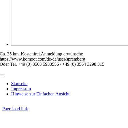
Ca. 35 km. Kostenfrei.Anmeldung erwünscht:
https://www.komoot.com/de-de/user/spremberg
Oder Tel. +49 (0) 3563 5930556 / +49 (0) 3564 3298 315
Toggle
Navigation
Startseite
Impressum
Hinweise zur Einfachen Ansicht
Page load link
Nach
oben