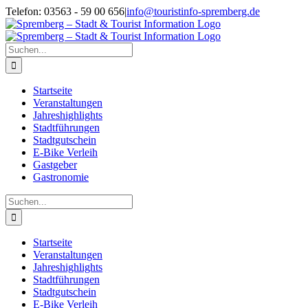
Zum
Telefon: 03563 - 59 00 656
|
info@touristinfo-spremberg.de
Inhalt
Facebook
Instagram
springen
Suche
nach:
Startseite
Veranstaltungen
Jahreshighlights
Stadtführungen
Stadtgutschein
E-Bike Verleih
Gastgeber
Gastronomie
Suche
nach:
Startseite
Veranstaltungen
Jahreshighlights
Stadtführungen
Stadtgutschein
E-Bike Verleih