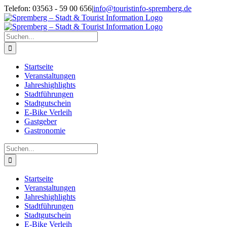
Zum
Telefon: 03563 - 59 00 656
|
info@touristinfo-spremberg.de
Inhalt
Facebook
Instagram
springen
Suche
nach:
Startseite
Veranstaltungen
Jahreshighlights
Stadtführungen
Stadtgutschein
E-Bike Verleih
Gastgeber
Gastronomie
Suche
nach:
Startseite
Veranstaltungen
Jahreshighlights
Stadtführungen
Stadtgutschein
E-Bike Verleih