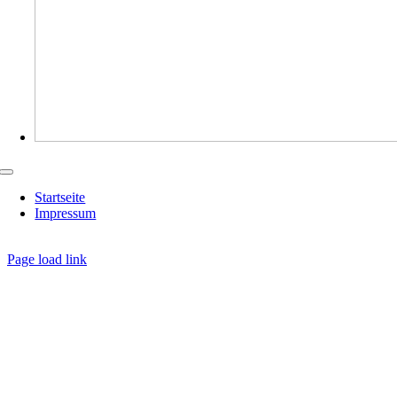
Toggle
Navigation
Startseite
Impressum
Page load link
Nach
oben