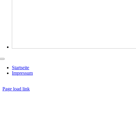
Toggle
Navigation
Startseite
Impressum
Page load link
Nach
oben