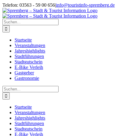
Zum
Telefon: 03563 - 59 00 656
|
info@touristinfo-spremberg.de
Inhalt
Facebook
Instagram
springen
Suche
nach:
Startseite
Veranstaltungen
Jahreshighlights
Stadtführungen
Stadtgutschein
E-Bike Verleih
Gastgeber
Gastronomie
Suche
nach:
Startseite
Veranstaltungen
Jahreshighlights
Stadtführungen
Stadtgutschein
E-Bike Verleih