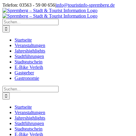
Zum
Telefon: 03563 - 59 00 656
|
info@touristinfo-spremberg.de
Inhalt
Facebook
Instagram
springen
Suche
nach:
Startseite
Veranstaltungen
Jahreshighlights
Stadtführungen
Stadtgutschein
E-Bike Verleih
Gastgeber
Gastronomie
Suche
nach:
Startseite
Veranstaltungen
Jahreshighlights
Stadtführungen
Stadtgutschein
E-Bike Verleih