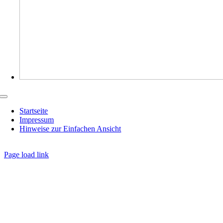
Toggle
Navigation
Startseite
Impressum
Hinweise zur Einfachen Ansicht
Page load link
Nach
oben