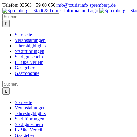
Zum
Telefon: 03563 - 59 00 656
|
info@touristinfo-spremberg.de
Inhalt
Facebook
Instagram
springen
Suche
nach:
Startseite
Veranstaltungen
Jahreshighlights
Stadtführungen
Stadtgutschein
E-Bike Verleih
Gastgeber
Gastronomie
Suche
nach:
Startseite
Veranstaltungen
Jahreshighlights
Stadtführungen
Stadtgutschein
E-Bike Verleih
Gastgeber