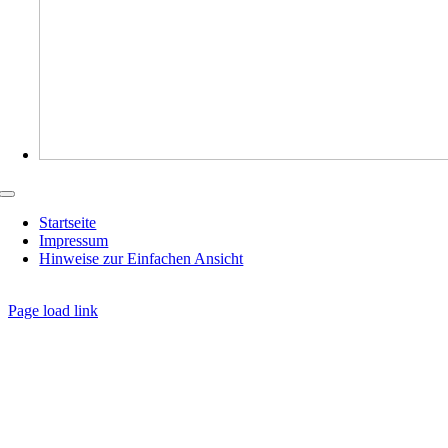
Toggle
Navigation
Startseite
Impressum
Hinweise zur Einfachen Ansicht
Page load link
Nach
oben