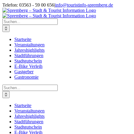
Zum
Telefon: 03563 - 59 00 656
|
info@touristinfo-spremberg.de
Inhalt
Facebook
Instagram
springen
Suche
nach:
Startseite
Veranstaltungen
Jahreshighlights
Stadtführungen
Stadtgutschein
E-Bike Verleih
Gastgeber
Gastronomie
Suche
nach:
Startseite
Veranstaltungen
Jahreshighlights
Stadtführungen
Stadtgutschein
E-Bike Verleih