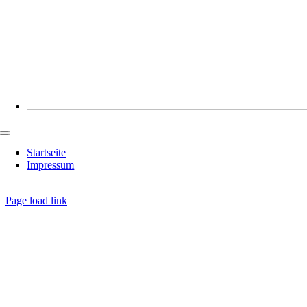
Toggle
Navigation
Startseite
Impressum
Page load link
Nach
oben