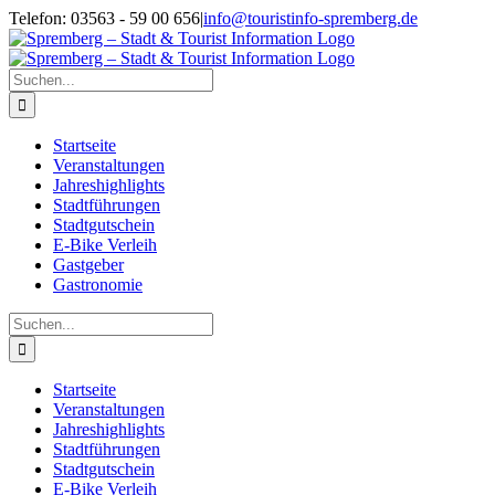
Zum
Telefon: 03563 - 59 00 656
|
info@touristinfo-spremberg.de
Inhalt
Facebook
Instagram
springen
Suche
nach:
Startseite
Veranstaltungen
Jahreshighlights
Stadtführungen
Stadtgutschein
E-Bike Verleih
Gastgeber
Gastronomie
Suche
nach:
Startseite
Veranstaltungen
Jahreshighlights
Stadtführungen
Stadtgutschein
E-Bike Verleih