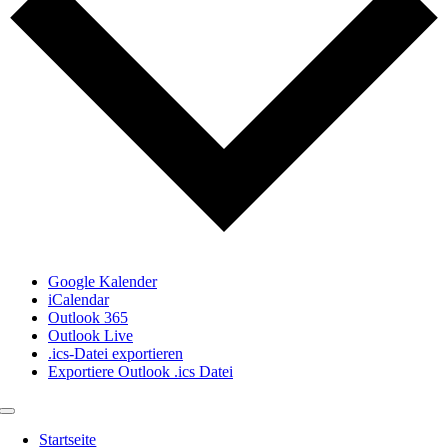
Google Kalender
iCalendar
Outlook 365
Outlook Live
.ics-Datei exportieren
Exportiere Outlook .ics Datei
Toggle
Navigation
Startseite