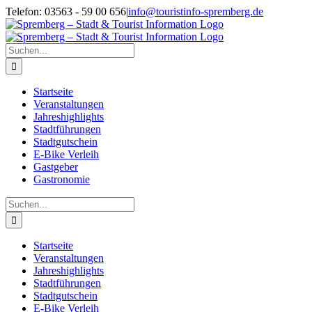
Zum
Telefon: 03563 - 59 00 656
|
info@touristinfo-spremberg.de
Inhalt
Facebook
Instagram
springen
Suche
nach:
Startseite
Veranstaltungen
Jahreshighlights
Stadtführungen
Stadtgutschein
E-Bike Verleih
Gastgeber
Gastronomie
Suche
nach:
Startseite
Veranstaltungen
Jahreshighlights
Stadtführungen
Stadtgutschein
E-Bike Verleih