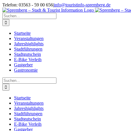
Zum
Telefon: 03563 - 59 00 656
|
info@touristinfo-spremberg.de
Inhalt
Facebook
Instagram
springen
Suche
nach:
Startseite
Veranstaltungen
Jahreshighlights
Stadtführungen
Stadtgutschein
E-Bike Verleih
Gastgeber
Gastronomie
Suche
nach:
Startseite
Veranstaltungen
Jahreshighlights
Stadtführungen
Stadtgutschein
E-Bike Verleih
Gastgeber