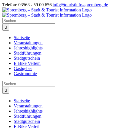
Zum
Telefon: 03563 - 59 00 656
|
info@touristinfo-spremberg.de
Inhalt
Facebook
Instagram
springen
Suche
nach:
Startseite
Veranstaltungen
Jahreshighlights
Stadtführungen
Stadtgutschein
E-Bike Verleih
Gastgeber
Gastronomie
Suche
nach:
Startseite
Veranstaltungen
Jahreshighlights
Stadtführungen
Stadtgutschein
E-Bike Verleih