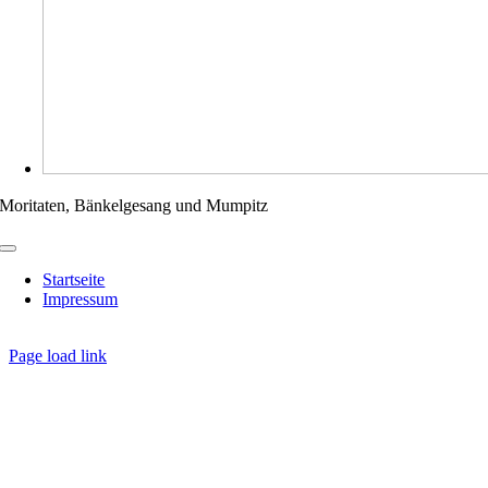
Moritaten, Bänkelgesang und Mumpitz
Toggle
Navigation
Startseite
Impressum
Page load link
Nach
oben