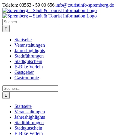
Zum
Telefon: 03563 - 59 00 656
|
info@touristinfo-spremberg.de
Inhalt
Facebook
Instagram
springen
Suche
nach:
Startseite
Veranstaltungen
Jahreshighlights
Stadtführungen
Stadtgutschein
E-Bike Verleih
Gastgeber
Gastronomie
Suche
nach:
Startseite
Veranstaltungen
Jahreshighlights
Stadtführungen
Stadtgutschein
E-Bike Verleih