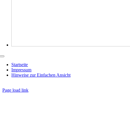
Toggle
Navigation
Startseite
Impressum
Hinweise zur Einfachen Ansicht
Page load link
Nach
oben