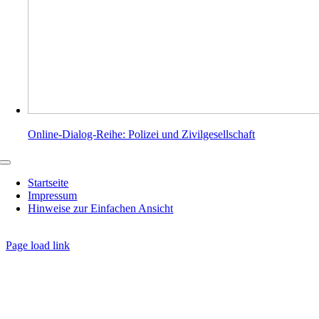
Online-Dialog-Reihe: Polizei und Zivilgesellschaft
Toggle
Navigation
Startseite
Impressum
Hinweise zur Einfachen Ansicht
Page load link
Nach
oben