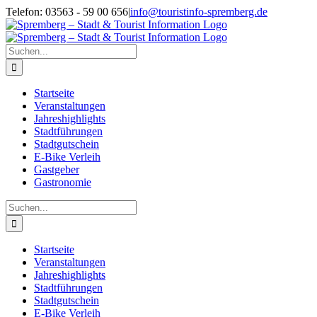
Zum
Telefon: 03563 - 59 00 656
|
info@touristinfo-spremberg.de
Inhalt
Facebook
Instagram
springen
Suche
nach:
Startseite
Veranstaltungen
Jahreshighlights
Stadtführungen
Stadtgutschein
E-Bike Verleih
Gastgeber
Gastronomie
Suche
nach:
Startseite
Veranstaltungen
Jahreshighlights
Stadtführungen
Stadtgutschein
E-Bike Verleih