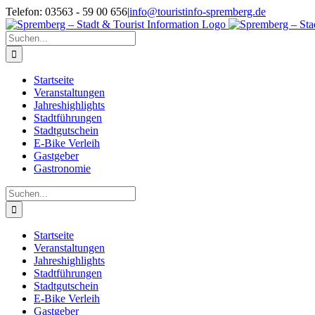
Zum
Telefon: 03563 - 59 00 656
|
info@touristinfo-spremberg.de
Inhalt
Facebook
Instagram
springen
Suche
nach:
Startseite
Veranstaltungen
Jahreshighlights
Stadtführungen
Stadtgutschein
E-Bike Verleih
Gastgeber
Gastronomie
Suche
nach:
Startseite
Veranstaltungen
Jahreshighlights
Stadtführungen
Stadtgutschein
E-Bike Verleih
Gastgeber